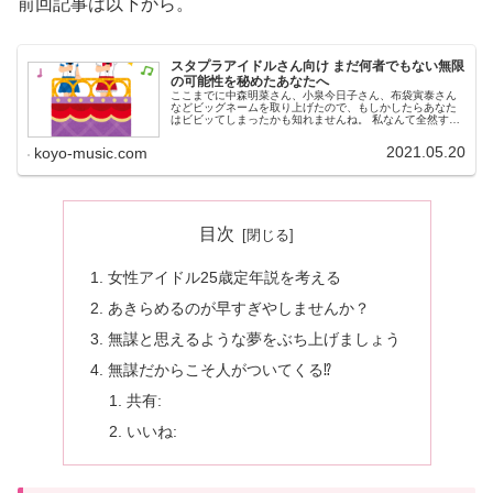
前回記事は以下から。
スタプラアイドルさん向け まだ何者でもない無限
の可能性を秘めたあなたへ
ここまでに中森明菜さん、小泉今日子さん、布袋寅泰さん
などビッグネームを取り上げたので、もしかしたらあなた
はビビッてしまったかも知れませんね。 私なんて全然すご
くない、私はそんな人たちのようにはなれない、もしそう
思ってしまったとしたら、今すぐその考えは捨ててくださ
2021.05.20
koyo-music.com
い。
目次
女性アイドル25歳定年説を考える
あきらめるのが早すぎやしませんか？
無謀と思えるような夢をぶち上げましょう
無謀だからこそ人がついてくる⁉
共有:
いいね: