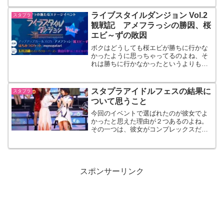
ンの人しか観てくれない。だから教材レ
ベルのものを作るわけ、E テレとか放送
ライブスタイルダンジョン Vol.2
スタプラ
大学クラスの内容でコンテンツとして販
観戦記 アメフラっシの勝因、桜
売できるくらいのものをね。
エビ～ずの敗因
ボクはどうしても桜エビが勝ちに行かな
かったように思っちゃってるのよね、そ
れは勝ちに行かなかったというよりも勝
ち方にこだわったと言ったほうがいいの
かも知れない。手堅く勝とうと思えば勝
てたんだけど、目先の勝利より今後のこ
スタプラアイドルフェスの結果に
スタプラ
とを考えたセトリにしたのではないか？
ついて思うこと
今回のイベントで選ばれたのが彼女でよ
かったと思えた理由が２つあるのよね。
その一つは、彼女がコンプレックスだと
言うその声がシンデレラの座を引き寄せ
た（であろう）こと。もう一つは、クラ
ポというスタプラ内での序列が下位に位
置するグループからシンデレラが生まれ
たこと。
スポンサーリンク