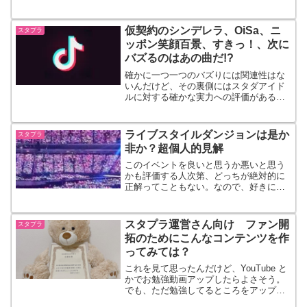
ん少女隊（ばっしょー）をボクなりに分
析してみた。あと、この「考えてみたシ
リーズ」とは別枠で桜エビ～ず（桜エ
仮契約のシンデレラ、OiSa、ニ
スタプラ
ビ）についても...
ッポン笑顔百景、すきっ！、次に
バズるのはあの曲だ!?
確かに一つ一つのバズりには関連性はな
いんだけど、その裏側にはスタダアイド
ルに対する確かな実力への評価がある気
がするのよね。実際、YouTube のコメン
ト欄を覗いてみると新規と思われる人か
ら、歌が上手いとかダンスをしながらし
ライブスタイルダンジョンは是か
スタプラ
っかり歌えてるとかいった賛辞の声が溢
非か？超個人的見解
れている。
このイベントを良いと思うか悪いと思う
かも評価する人次第、どっちが絶対的に
正解ってこともない。なので、好きにな
れないという人がいてももちろんいいわ
けで、そういう人は観に行かなければい
いし生中継があっても観ないほうがいい
スタプラ運営さん向け ファン開
スタプラ
だろうね。
拓のためにこんなコンテンツを作
ってみては？
これを見て思ったんだけど、YouTube と
かでお勉強動画アップしたらよさそう。
でも、ただ勉強してるところをアップす
るだけじゃ芸がないよね、それじゃファ