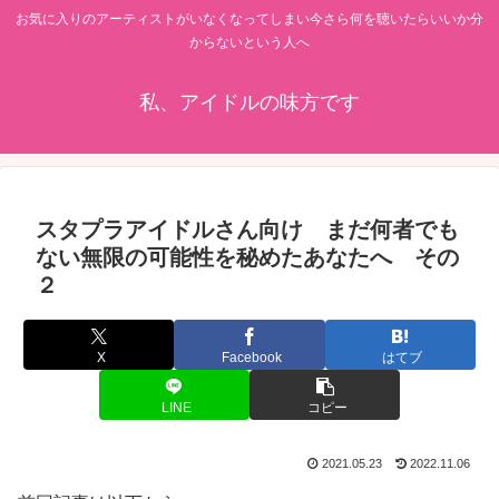
お気に入りのアーティストがいなくなってしまい今さら何を聴いたらいいか分
からないという人へ
私、アイドルの味方です
スタプラアイドルさん向け まだ何者でも
ない無限の可能性を秘めたあなたへ その
２
X
Facebook
はてブ
LINE
コピー
2021.05.23
2022.11.06