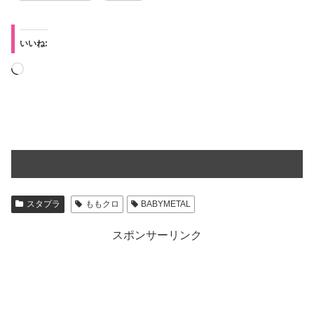
いいね:
読
み
込
み
中…
スタプラ
ももクロ
BABYMETAL
スポンサーリンク