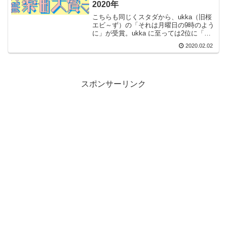
2020年
こちらも同じくスタダから、ukka（旧桜
エビ～ず）の「それは月曜日の9時のよう
に」が受賞。ukka に至っては2位に「キ
ラキラ」、5位「214」、7位「ねぇ、ロー
2020.02.02
ファー。」、8位「せつないや」と、実に
ベスト10内に5曲がランクインという独壇
場。
スポンサーリンク