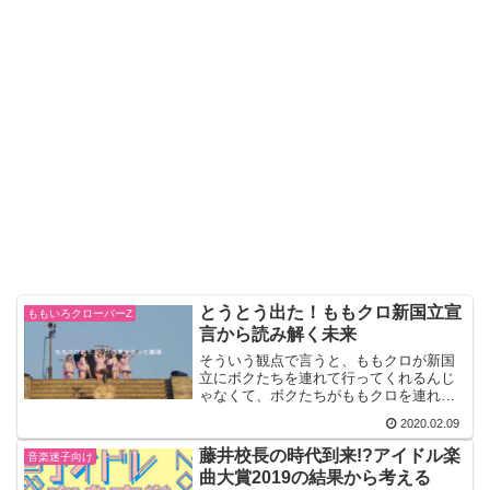
とうとう出た！ももクロ新国立宣
ももいろクローバーZ
言から読み解く未来
そういう観点で言うと、ももクロが新国
立にボクたちを連れて行ってくれるんじ
ゃなくて、ボクたちがももクロを連れて
行かなきゃいけないよね。まあ、実際に
2020.02.09
はどちらがっていうより一緒に行くとい
うのがニュアンスとしては一番しっくり
藤井校長の時代到来!?アイドル楽
音楽迷子向け
くるかな。
曲大賞2019の結果から考える