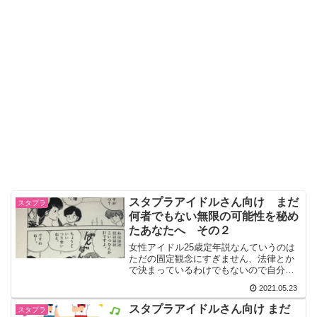
スタプラアイドルさん向け まだ
スタプラ
何者でもない無限の可能性を秘め
たあなたへ その２
女性アイドル25歳定年説なんていうのは
ただの固定観念にすぎません、法律とか
で決まっているわけでもないので自分の
考え一つでどうにでもなります。現に
2021.05.23
Perfume や Negicco はオーバー30です
し、ももクロも（2021年6月11日以降
スタプラアイドルさん向け まだ
スタプラ
は）全員が25歳以上ですよね。