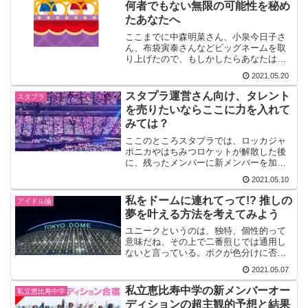
何者でもない無限の可能性を秘め
たあなたへ
ここまでに中森明菜さん、小泉今日子さ
ん、布袋寅泰さんなどビッグネームを取
り上げたので、もしかしたらあなたはビ
ビッてしまったかも知れませんね。私な
2021.05.20
んて全然すごくない、私はそんな人たち
のようにはなれない、もしそう思ってし
スタプラ運営さん向け、タレント
スタプラ
まったとしたら、今すぐその考えは捨て
を売りたいならここに力を入れて
てください。
みては？
ここのところスタプラでは、ロッカジャ
ポニカやはちみつロケットが解散した後
に、残ったメンバーに新メンバーを加え
てリニューアルするとか、超とき宣やエ
2021.05.10
ビ中、ばっしょーが新メンバーを入れる
といったように、新旧メンバーで一つの
私をドームに連れてって!? 推しの
アイドル論
ユグループを作るケースが増えてるよ
夢を叶える方法を考えてみよう
ね。
ユニークというのは、独特、個性的って
意味だね、その上で二番煎じでは通用し
ないと言っている。ボクが色分けに否定
的なのもまさにそれ、ももクロに限らず
2021.05.07
みんなやってるじゃん！それにさ、外か
ら見たら逆に目立たないのよ、見分けが
私立恵比寿中学の新メンバーオー
私立恵比寿中学
つくのはグループ単独で見た時だけ。
ディションの超主観的予想と結果